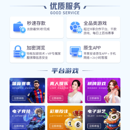
西甲 · 即将开始 20:00
皇马
VS
巴萨
热门赛事资讯
更多新闻 >