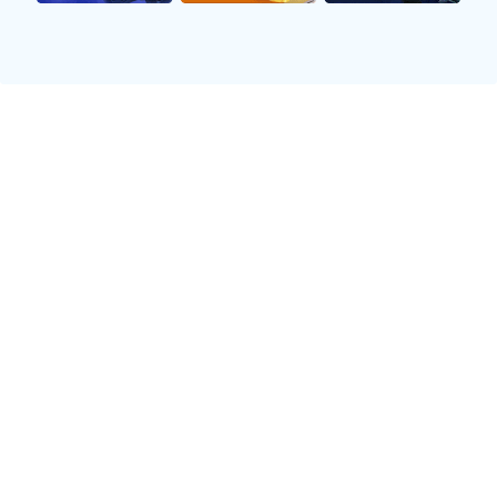
足球专区
欧冠半决赛前瞻：拜仁慕尼黑阵容齐整，剑指
决赛席位
本周欧冠半决赛次回合即将打响，拜仁慕尼黑在首回合取得
领先优势。分析指出，球队中场控制力的提升是获胜关键，
穆勒与格纳布里的状态备受期待...
2小时前
阅读 1.2w+