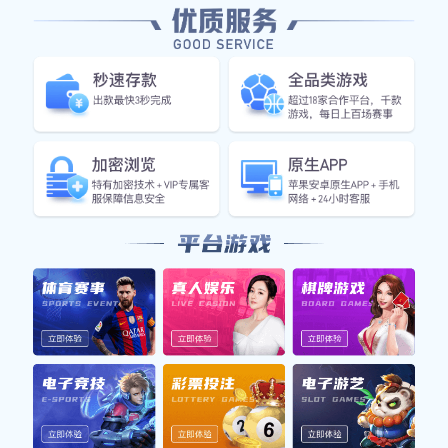
西甲 · 即将开始 20:00
皇马
VS
巴萨
热门赛事资讯
更多新闻 >