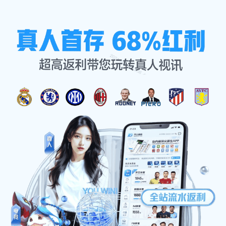
XKTY.COM
星空体育
☰
XKTY.COM星空·(中国有限
公司)官方网站
聚焦全球热门赛事，提供最及时的比分数据与深度
赛事分析。体验极致体育激情，尽在星空官网。
查看今日赛事