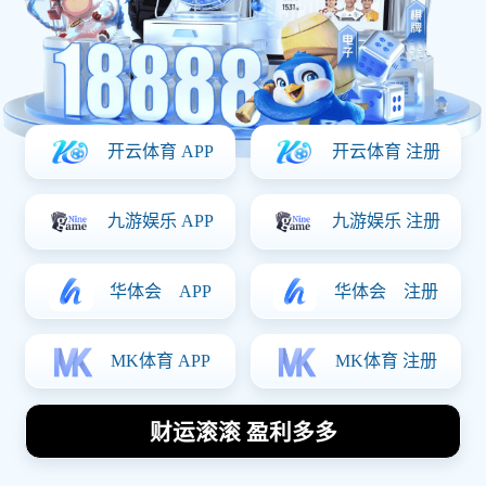
实时比分 / 今日焦点
查看全部赛程 >
英超 · 进行中 72'
曼城
2 : 1
利物浦
NBA · 第三节结束
88 :
湖人
勇士
92