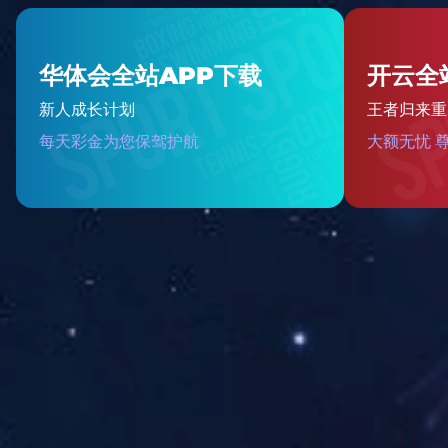
实时比分 / 今日焦点
英超 · 进行中 72'
曼城
2 : 1
利物
热门赛事资讯