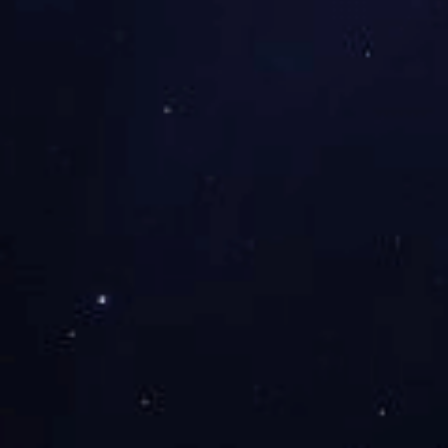
业的编辑团队，我们每日更新涵盖足球（五大
闻及战术图解。
本平台拥有强大的数据支持系统，提供实时更
感兴趣的内容。我们坚持原创精神，拒绝千篇
此外，XKTY.COM星空还特别设立了球队
育数字图书馆。我们倡导健康、积极的体育精
关于我们
快速链
XKTY.COM星空体育是领先的综合体育资
首页
讯门户。我们致力于为用户提供最专业、
足球