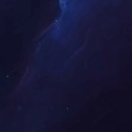
传奇球星
赛
克里斯蒂亚诺·罗纳尔多
英
勒布朗·詹姆斯
N
利昂内尔·梅西
意
斯蒂芬·库里
欧