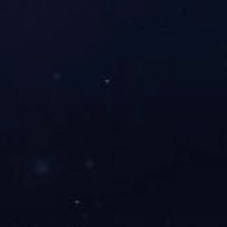
联赛、欧冠、世界杯）、篮球（NBA、CBA）、网球（四大满
新的积分榜、射手榜、球员数据以及历史交锋记录。无论是资深
一律的通稿，力求每一篇赛事分析都能为读者带来全新的视角。
百科与球员档案栏目，系统性地整理了各大赛事的历史沿革、冠军
神，内容严格合规，无任何博彩诱导信息，确保用户在一个安全
接
数据中心
实时比分
赛程安排