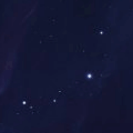
转会动态
夏季转会窗开启前夕：豪门俱乐部竞相追
逐顶级中场新星
据多家欧洲权威媒体报道，几支欧洲顶级豪门已经开
始接触几位备受瞩目的年轻中场球员。转会市场的硝
烟味渐浓，这笔潜在的巨额交易或将改变联赛格局...
1天前
阅读 2.1w+