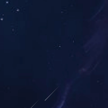
足球专区
欧冠半决赛前瞻：拜仁慕尼黑阵容齐整，
剑指决赛席位
本周欧冠半决赛次回合即将打响，拜仁慕尼黑在首回
合取得领先优势。分析指出，球队中场控制力的提升
是获胜关键，穆勒与格纳布里的状态备受期待...
2小时前
阅读 1.2w+