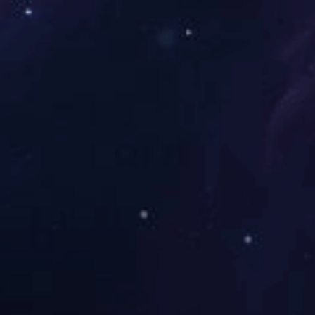
▶
【集锦】曼城 3-1 逆转切尔西，哈兰德梅
开二度
英超
1080P
关于XKTY.COM星空体育平台
XKTY.COM星空·(中国有限公司)官方