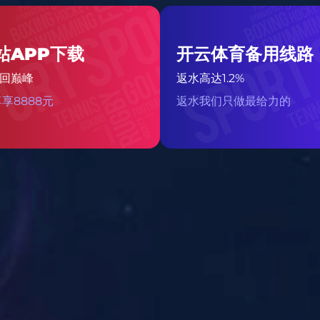
NBA · 第三节结束
88 :
浦
湖人
勇士
92