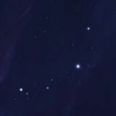
转会动态
夏季转会窗开启前夕：豪门俱乐部竞相追
逐顶级中场新星
据多家欧洲权威媒体报道，几支欧洲顶级豪门已经开
始接触几位备受瞩目的年轻中场球员。转会市场的硝
烟味渐浓，这笔潜在的巨额交易或将改变联赛格局...
1天前
阅读 2.1w+