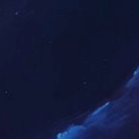
战术分析
解析瓜迪奥拉的无锋阵型：如何在现代足
球中保持控球优势
曼城之所以能在近年来保持统治力，与其多变的战术
体系密不可分。本文深入剖析了瓜迪奥拉如何利用伪
九号和边后卫内收来构建中场的传球网络...
2天前
阅读 1.5w+