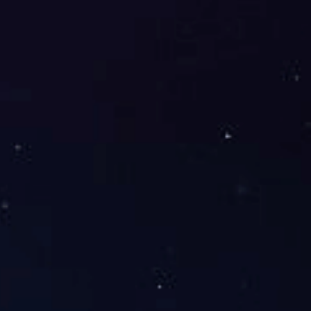
▶
【集锦】皇马欧冠经典回顾：伯纳乌的奇
迹夜
欧冠
4K超清
讯平台。我们不仅关注结果，更解读过程。通过专