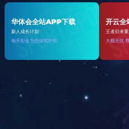
实时比分 / 今日焦点
英超 · 进行中 72'
曼城
2 : 1
利物
热门赛事资讯