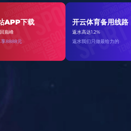
NBA · 第三节结束
88 :
浦
湖人
勇士
92