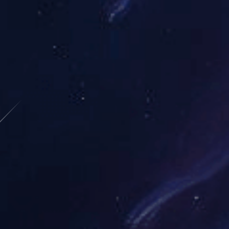
网球百科
法网红土赛季开启：德约科维奇与阿尔卡
拉斯的新一轮对决
随着罗兰·加洛斯的红土铺设完毕，年度第二项大满贯
赛事蓄势待发。世界排名第一的阿尔卡拉斯表示已做
好充分准备，挑战老将德约科维奇的统治地位...
1天前
阅读 6000+