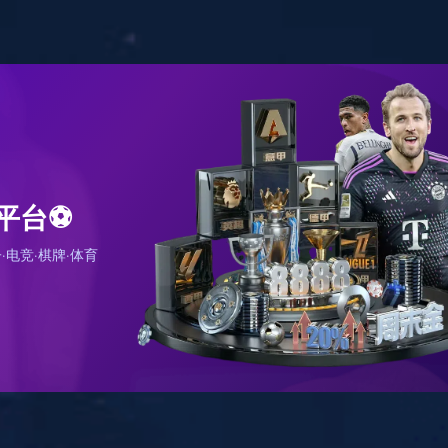
首页
.COM星空·(中国有限
网站
提供最及时的比分数据与深度赛事分析。体验极致体育
查看今日赛事